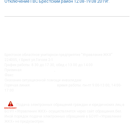
Отключение ГВС Брестский район 12.08-19.08 2019г.
КОНТАКТЫ
Брестское областное унитарное предприятие "Управление ЖКХ"
224005, г.Брест ул.Гоголя 2-1
График работы: 8.30 до 17.30, обед с 13.00 до 14.00
Приемная:
+375-162 27-92-51
,
+375-162 20-74-85
Факс:
+375-162 279230
Оказание ситуационной помощи инвалидам:
+375-162-279290
Горячая линия:
8-0162-279249
время работы: пн-пт 9:00-13:00, 14:00-
17:00
post@bujkh.by
Подача электронных обращений граждан и юридических лиц в
БОУП «Управление ЖКХ» осуществляется через сайт обращения.бел.
Иной порядок подачи электронных обращений в БОУП «Управление
ЖКХ» не предусмотрен.