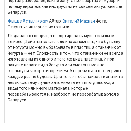
портал разобрался, как не запутаться, сортируя мусор, и
почему европейские инструкции не совсем актуальны для
Беларуси.
Жыццё ў стылі «эка»
Аўтар:
Виталий Махнач
Фота:
Открытые интернет-источники
Люди часто говорят, что сортировать мусор слишком
тяжело. Действительно, сложно запомнить, что бутылку
от йогурта можно выбрасывать в пластик, а стаканчик от
йогурта — нет. Сложность в том, что стаканчики не всегда
изготовлены из одного и того же вида пластика. И при
покупке нового вида йогурта или сметаны можно
столкнуться с противоречием. А перечитывать «теорию»
каждый раз не будешь. Для того, чтобы привести знания в
некую систему, лучше запоминать не типы упаковки, а
виды того или иного материала, которые
перерабатываются и, наоборот, не перерабатываются в
Беларуси.
Подробнее...