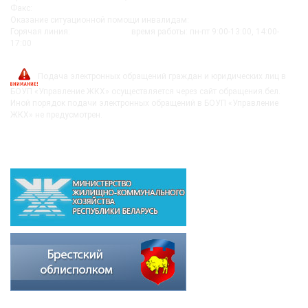
Факс:
+375-162 279230
Оказание ситуационной помощи инвалидам:
+375-162-279290
Горячая линия:
8-0162-279249
время работы: пн-пт 9:00-13:00, 14:00-
17:00
post@bujkh.by
Подача электронных обращений граждан и юридических лиц в
БОУП «Управление ЖКХ» осуществляется через сайт обращения.бел.
Иной порядок подачи электронных обращений в БОУП «Управление
ЖКХ» не предусмотрен.
ВЫШЕСТОЯЩИЕ ОРГАНИЗАЦИИ