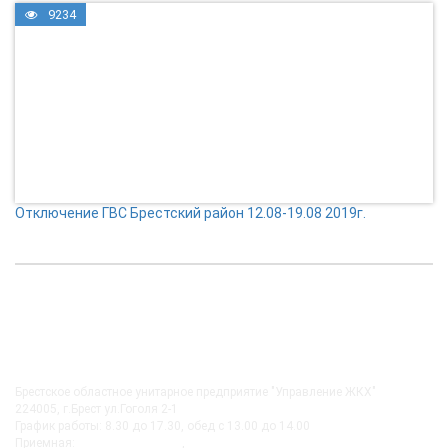
9234
Отключение ГВС Брестский район 12.08-19.08 2019г.
КОНТАКТЫ
Брестское областное унитарное предприятие "Управление ЖКХ"
224005, г.Брест ул.Гоголя 2-1
График работы: 8.30 до 17.30, обед с 13.00 до 14.00
Приемная:
+375-162 27-92-51
,
+375-162 20-74-85