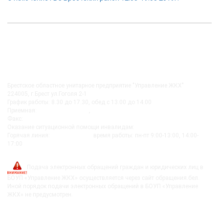
КОНТАКТЫ
Брестское областное унитарное предприятие "Управление ЖКХ"
224005, г.Брест ул.Гоголя 2-1
График работы: 8.30 до 17.30, обед с 13.00 до 14.00
Приемная:
+375-162 27-92-51
,
+375-162 20-74-85
Факс:
+375-162 279230
Оказание ситуационной помощи инвалидам:
+375-162-279290
Горячая линия:
8-0162-279249
время работы: пн-пт 9:00-13:00, 14:00-
17:00
post@bujkh.by
Подача электронных обращений граждан и юридических лиц в
БОУП «Управление ЖКХ» осуществляется через сайт обращения.бел.
Иной порядок подачи электронных обращений в БОУП «Управление
ЖКХ» не предусмотрен.