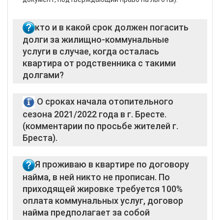
кто и в какой срок должен погасить
долги за жилищно-коммунальные
услуги в случае, когда осталась
квартира от родственника с такими
долгами?
в соответствии с пунктом 4 Положения о порядке
О сроках начала отопительного
расчетов и внесения платы за жилищно-
сезона 2021/2022 года в г. Бресте.
коммунальные услуги (далее –
(комментарии по просьбе жителей г.
ЖКУ) и платы за пользование жилыми
Бреста).
помещениями государственного жилищного фонда,
а также возмещения расходов на электроэнергию,
утвержденного постановлением Совета Министров
В 2021 году отопительный сезон в г. Бресте
Я проживаю в квартире по договору
Республики Беларусь от 12 июня 2014 г. № 571
начался 21 сентября, что по срокам на 2-3 недели
найма, в ней никто не прописан. По
(далее – Положение), обязанность внесения платы
раньше по сравнению со среднестатистическими
за ЖКУ и возмещения расходов на электроэнергию
приходящей жировке требуется 100%
сроками начала в предыдущие годы.
возникает у плательщика ЖКУ, являющегося
оплата коммунальных услуг, договор
Соответствующее решение было принято
собственником жилого и (или) нежилого помещения
найма предполагает за собой
Брестским горисполкомом по следующим причинам:
–
со дня возникновения права собственности на