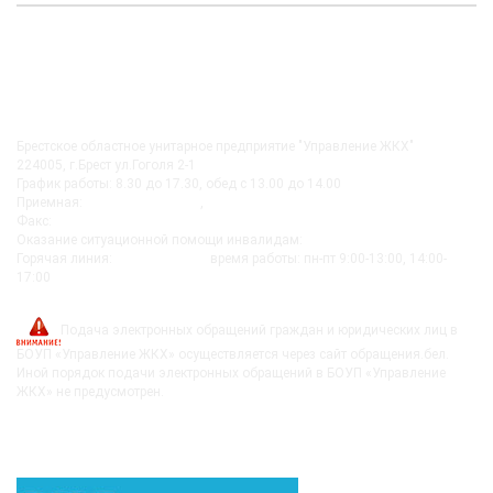
КОНТАКТЫ
Брестское областное унитарное предприятие "Управление ЖКХ"
224005, г.Брест ул.Гоголя 2-1
График работы: 8.30 до 17.30, обед с 13.00 до 14.00
Приемная:
+375-162 27-92-51
,
+375-162 20-74-85
Факс:
+375-162 279230
Оказание ситуационной помощи инвалидам:
+375-162-279290
Горячая линия:
8-0162-279249
время работы: пн-пт 9:00-13:00, 14:00-
17:00
post@bujkh.by
Подача электронных обращений граждан и юридических лиц в
БОУП «Управление ЖКХ» осуществляется через сайт обращения.бел.
Иной порядок подачи электронных обращений в БОУП «Управление
ЖКХ» не предусмотрен.
ВЫШЕСТОЯЩИЕ ОРГАНИЗАЦИИ