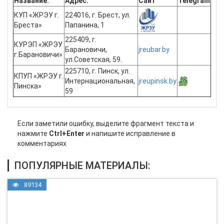
Название:
Адрес:
Сайт
Telegram
КУП «ЖРЭУ г.
224016, г. Брест, ул.
Бреста»
Папанина, 1
225409, г.
КУРЭП «ЖРЭУ
Барановичи,
jreubar.by
г.Барановичи»
ул.Советская, 59.
225710, г. Пинск, ул.
КПУП «ЖРЭУ г.
Интернациональная,
jreupinsk.by
Пинска»
59
Если заметили ошибку, выделите фрагмент текста и
нажмите
Ctrl+Enter
и напишите исправление в
комментариях
ПОПУЛЯРНЫЕ МАТЕРИАЛЫ:
89134