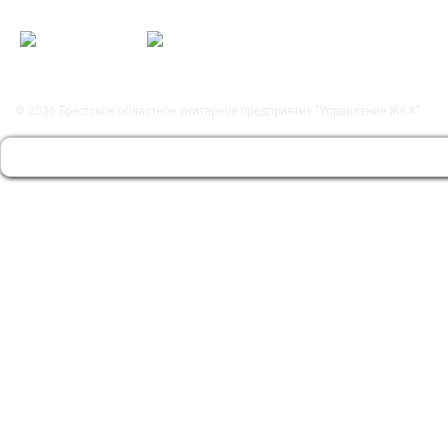
© 2026
Брестское областное унитарное предприятие "Управление ЖКХ"