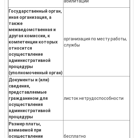
абилитации
Государственный орган,
иная организация, а
также
межведомственная и
другая комиссии, к
организация по месту работы,
компетенции которых
службы
относится
осуществление
административной
процедуры
(уполномоченный орган)
Документы и (или)
сведения,
представляемые
гражданином для
листок нетрудоспособности
осуществления
административной
процедуры
Размер платы,
взимаемой при
осуществлении
бесплатно