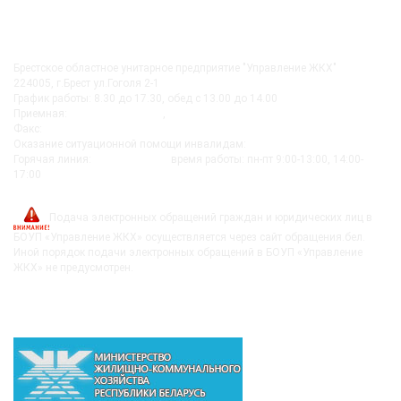
КОНТАКТЫ
Брестское областное унитарное предприятие "Управление ЖКХ"
224005, г.Брест ул.Гоголя 2-1
График работы: 8.30 до 17.30, обед с 13.00 до 14.00
Приемная:
+375-162 27-92-51
,
+375-162 20-74-85
Факс:
+375-162 279230
Оказание ситуационной помощи инвалидам:
+375-162-279290
Горячая линия:
8-0162-279249
время работы: пн-пт 9:00-13:00, 14:00-
17:00
post@bujkh.by
Подача электронных обращений граждан и юридических лиц в
БОУП «Управление ЖКХ» осуществляется через сайт обращения.бел.
Иной порядок подачи электронных обращений в БОУП «Управление
ЖКХ» не предусмотрен.
ВЫШЕСТОЯЩИЕ ОРГАНИЗАЦИИ