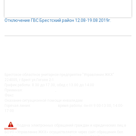
Отключение ГВС Брестский район 12.08-19.08 2019г.
КОНТАКТЫ
Брестское областное унитарное предприятие "Управление ЖКХ"
224005, г.Брест ул.Гоголя 2-1
График работы: 8.30 до 17.30, обед с 13.00 до 14.00
Приемная:
+375-162 27-92-51
,
+375-162 20-74-85
Факс:
+375-162 279230
Оказание ситуационной помощи инвалидам:
+375-162-279290
Горячая линия:
8-0162-279249
время работы: пн-пт 9:00-13:00, 14:00-
17:00
post@bujkh.by
Подача электронных обращений граждан и юридических лиц в
БОУП «Управление ЖКХ» осуществляется через сайт обращения.бел.