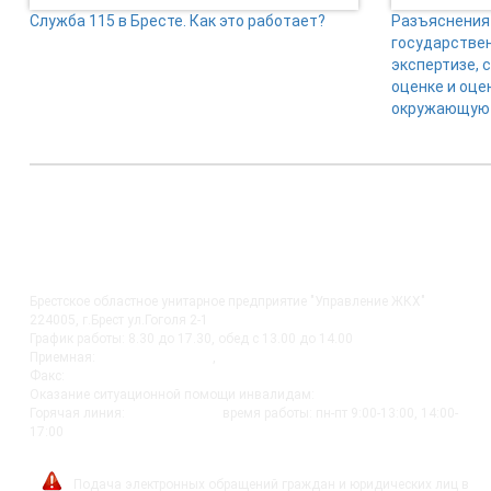
Служба 115 в Бресте. Как это работает?
Разъяснения 
государстве
экспертизе, 
оценке и оце
окружающую 
КОНТАКТЫ
Брестское областное унитарное предприятие "Управление ЖКХ"
224005, г.Брест ул.Гоголя 2-1
График работы: 8.30 до 17.30, обед с 13.00 до 14.00
Приемная:
+375-162 27-92-51
,
+375-162 20-74-85
Факс:
+375-162 279230
Оказание ситуационной помощи инвалидам:
+375-162-279290
Горячая линия:
8-0162-279249
время работы: пн-пт 9:00-13:00, 14:00-
17:00
post@bujkh.by
Подача электронных обращений граждан и юридических лиц в