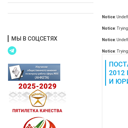
Выступления в СМИ
Notice
: Undef
Благотворительная помощь
Notice
: Tryin
МЫ В СОЦСЕТЯХ
Notice
: Undef
Notice
: Tryin
ПОСТ
2012
И ЮР
Также дос