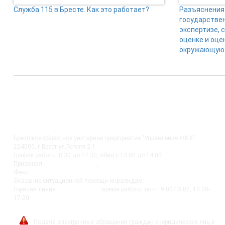
Служба 115 в Бресте. Как это работает?
Разъяснения 
государстве
экспертизе, 
оценке и оце
окружающую 
КОНТАКТЫ
Брестское областное унитарное предприятие "Управление ЖКХ"
224005, г.Брест ул.Гоголя 2-1
График работы: 8.30 до 17.30, обед с 13.00 до 14.00
Приемная:
+375-162 27-92-51
,
+375-162 20-74-85
Факс:
+375-162 279230
Оказание ситуационной помощи инвалидам:
+375-162-279290
Горячая линия:
8-0162-279249
время работы: пн-пт 9:00-13:00, 14:00-
17:00
post@bujkh.by
Подача электронных обращений граждан и юридических лиц в