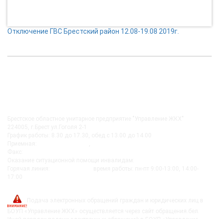
Отключение ГВС Брестский район 12.08-19.08 2019г.
КОНТАКТЫ
Брестское областное унитарное предприятие "Управление ЖКХ"
224005, г.Брест ул.Гоголя 2-1
График работы: 8.30 до 17.30, обед с 13.00 до 14.00
Приемная:
+375-162 27-92-51
,
+375-162 20-74-85
Факс:
+375-162 279230
Оказание ситуационной помощи инвалидам:
+375-162-279290
Горячая линия:
8-0162-279249
время работы: пн-пт 9:00-13:00, 14:00-
17:00
post@bujkh.by
Подача электронных обращений граждан и юридических лиц в
БОУП «Управление ЖКХ» осуществляется через сайт обращения.бел.