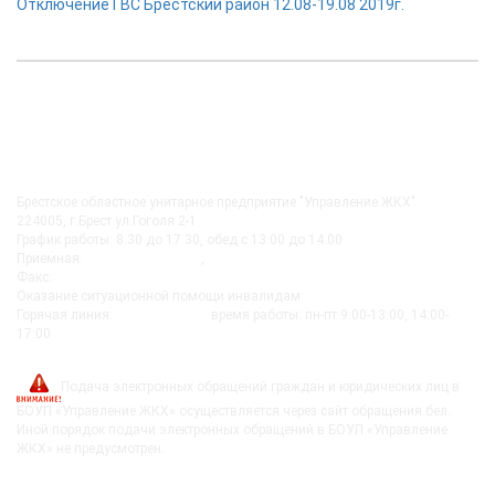
Отключение ГВС Брестский район 12.08-19.08 2019г.
КОНТАКТЫ
Брестское областное унитарное предприятие "Управление ЖКХ"
224005, г.Брест ул.Гоголя 2-1
График работы: 8.30 до 17.30, обед с 13.00 до 14.00
Приемная:
+375-162 27-92-51
,
+375-162 20-74-85
Факс:
+375-162 279230
Оказание ситуационной помощи инвалидам:
+375-162-279290
Горячая линия:
8-0162-279249
время работы: пн-пт 9:00-13:00, 14:00-
17:00
post@bujkh.by
Подача электронных обращений граждан и юридических лиц в
БОУП «Управление ЖКХ» осуществляется через сайт обращения.бел.
Иной порядок подачи электронных обращений в БОУП «Управление
ЖКХ» не предусмотрен.