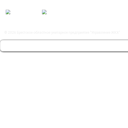
© 2026
Брестское областное унитарное предприятие "Управление ЖКХ"