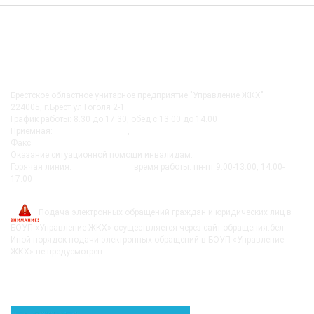
КОНТАКТЫ
Брестское областное унитарное предприятие "Управление ЖКХ"
224005, г.Брест ул.Гоголя 2-1
График работы: 8.30 до 17.30, обед с 13.00 до 14.00
Приемная:
+375-162 27-92-51
,
+375-162 20-74-85
Факс:
+375-162 279230
Оказание ситуационной помощи инвалидам:
+375-162-279290
Горячая линия:
8-0162-279249
время работы: пн-пт 9:00-13:00, 14:00-
17:00
post@bujkh.by
Подача электронных обращений граждан и юридических лиц в
БОУП «Управление ЖКХ» осуществляется через сайт обращения.бел.
Иной порядок подачи электронных обращений в БОУП «Управление
ЖКХ» не предусмотрен.
ВЫШЕСТОЯЩИЕ ОРГАНИЗАЦИИ