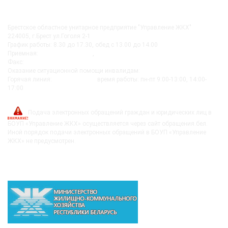
КОНТАКТЫ
Брестское областное унитарное предприятие "Управление ЖКХ"
224005, г.Брест ул.Гоголя 2-1
График работы: 8.30 до 17.30, обед с 13.00 до 14.00
Приемная:
+375-162 27-92-51
,
+375-162 20-74-85
Факс:
+375-162 279230
Оказание ситуационной помощи инвалидам:
+375-162-279290
Горячая линия:
8-0162-279249
время работы: пн-пт 9:00-13:00, 14:00-
17:00
post@bujkh.by
Подача электронных обращений граждан и юридических лиц в
БОУП «Управление ЖКХ» осуществляется через сайт обращения.бел.
Иной порядок подачи электронных обращений в БОУП «Управление
ЖКХ» не предусмотрен.
ВЫШЕСТОЯЩИЕ ОРГАНИЗАЦИИ