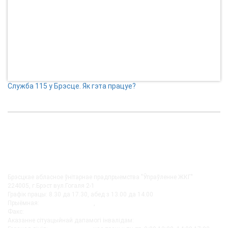
Служба 115 у Брэсце. Як гэта працуе?
КАНТАКТЫ
Брэсцкае абласное ўнітарнае прадпрыемства "Ўпраўленне ЖКГ"
224005, г.Брэст вул.Гогаля 2-1
Графік працы: 8.30 да 17.30, абед з 13.00 да 14.00
Прыёмная:
+375-162 27-92-51
,
+375-162 20-74-85
Факс:
+375-162 279230
Аказанне сітуацыйнай дапамогі інвалідам:
+375-162-279290