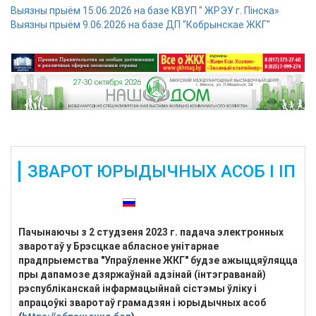
Выязны прыём 15.06.2026 на базе КВУП " ЖРЭУ г. Пінска»
Выязны прыём 9.06.2026 на базе ДП "Кобрынскае ЖКГ"
ЗВАРОТ ЮРЫДЫЧНЫХ АСОБ І ІП
Таксама даступныя:
Пачынаючы з 2 студзеня 2023 г. падача электронных
зваротаў у Брэсцкае абласное унітарнае
прадпрыемства "Упраўленне ЖКГ" будзе ажыццяўляцца
пры дапамозе дзяржаўнай адзінай (інтэграванай)
рэспубліканскай інфармацыйнай сістэмы ўліку і
апрацоўкі зваротаў грамадзян і юрыдычных асоб