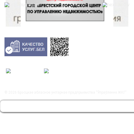
© 2026
Брэсцкае абласное унітарнае прадпрыемства "Ўпраўленне ЖКГ"