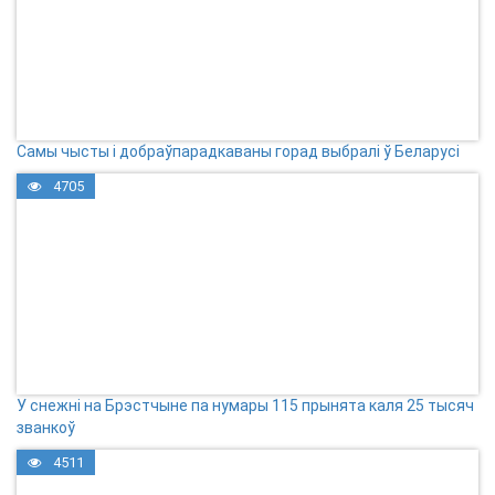
Самы чысты і добраўпарадкаваны горад выбралі ў Беларусі
4705
У снежні на Брэстчыне па нумары 115 прынята каля 25 тысяч
званкоў
4511