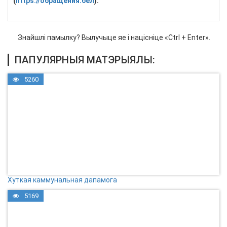
(
https://обращения.бел
).
Знайшлі памылку? Вылучыце яе і націсніце «Ctrl + Enter».
ПАПУЛЯРНЫЯ МАТЭРЫЯЛЫ:
5260
Хуткая каммунальная дапамога
5169