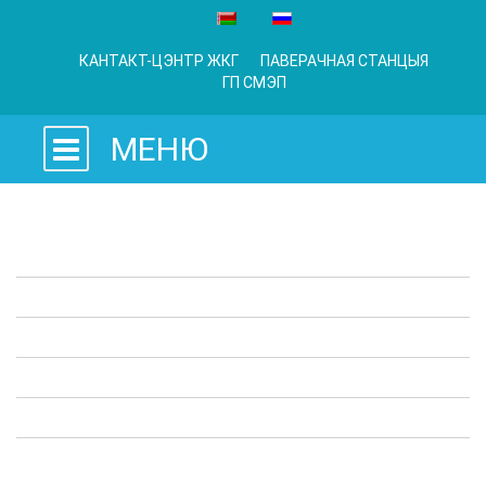
КАНТАКТ-ЦЭНТР ЖКГ
ПАВЕРАЧНАЯ СТАНЦЫЯ
ГП СМЭП
МЕНЮ
Заканадаўчыя акты
Прадпрыемствы ЖКГ
Адміністрацыйныя працэдуры
Апытанні
Карысная інфармацыя
Выступы ў СМІ