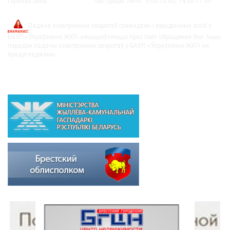
Гарачая лінія:
8-0162-279249
час працы: пн-пт 9:00-13:00, 14:00-17:00
post@bujkh.by
Падача электронных зваротаў грамадзян і юрыдычных асоб у
БАУП «Ўпраўленне ЖКГ» ажыццяўляецца праз сайт обращения.бел. Іншы
парадак падачы электронных зваротаў у БАУП «Ўпраўленне ЖКГ» не
прадугледжаны.
ВЫШЭЙСТАЯЧЫЯ АРГАНІЗАЦЫІ