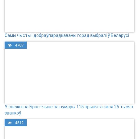
Самы чысты і добраўпарадкаваны горад выбралі ў Беларусі
4707
У снежні на Брэстчыне па нумары 115 прынята каля 25 тысяч
званкоў
4512