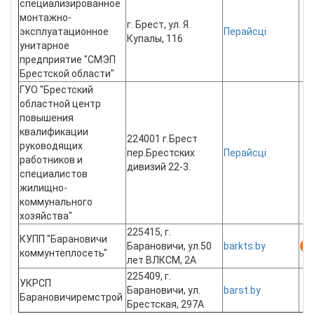
специализированное
монтажно-
г. Брест, ул. Я.
эксплуатационное
Перайсці
Купалы, 116
унитарное
предприятие "СМЭП
Брестской области"
ГУО "Брестский
областной центр
повышения
квалификации
224001 г.Брест
руководящих
пер.Брестских
Перайсці
работников и
дивизий 22-3.
специалистов
жилищно-
коммунального
хозяйства"
225415, г.
КУПП "Барановичи
Барановичи, ул.50
barkts.by
коммунтеплосеть"
лет ВЛКСМ, 2А
225409, г.
УКРСП
Барановичи, ул.
barst.by
Барановичиремстрой
Брестская, 297А