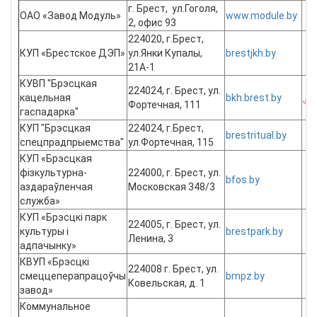
г. Брест, ул.Гоголя,
ОАО «Завод Модуль»
www.module.by
2, офис 93
224020, г.Брест,
КУП «Брестское ДЭП»
ул.Янки Купалы,
brestjkh.by
21А-1
КУВП "Брэсцкая
224024, г. Брест, ул.
кацельная
bkh.brest.by
Фортечная, 111
гаспадарка"
КУП "Брэсцкая
224024, г.Брест,
brestritual.by
спецпрадпрыемства"
ул.Фортечная, 115
КУП «Брэсцкая
фізкультурна-
224000, г. Брест, ул.
bfos.by
аздараўленчая
Московская 348/3
служба»
КУП «Брэсцкі парк
224005, г. Брест, ул.
культуры і
brestpark.by
Ленина, 3
адпачынку»
КВУП «Брэсцкі
224008 г. Брест, ул.
смеццеперапрацоўчы
bmpz.by
Ковельская, д. 1
завод»
Коммунальное