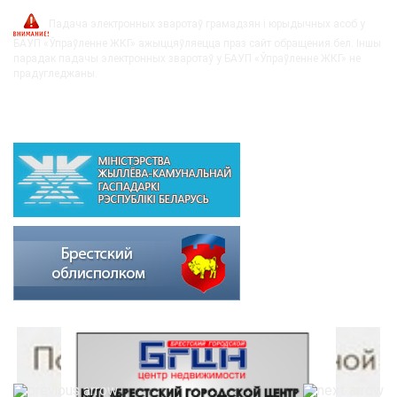
Падача электронных зваротаў грамадзян і юрыдычных асоб у
БАУП «Ўпраўленне ЖКГ» ажыццяўляецца праз сайт обращения.бел. Іншы
парадак падачы электронных зваротаў у БАУП «Ўпраўленне ЖКГ» не
прадугледжаны.
ВЫШЭЙСТАЯЧЫЯ АРГАНІЗАЦЫІ