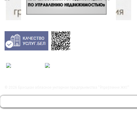
© 2026
Брэсцкае абласное унітарнае прадпрыемства "Ўпраўленне ЖКГ"