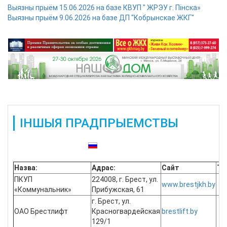
Выязны прыём 15.06.2026 на базе КВУП " ЖРЭУ г. Пінска»
Выязны прыём 9.06.2026 на базе ДП "Кобрынскае ЖКГ"
ІНШЫЯ ПРАДПРЫЕМСТВЫ
Таксама даступныя:
Назва:
Адрас:
Сайт
Te
ПКУП
224008, г. Брест, ул.
www.brestjkh.by
«Коммунальник»
Прибужская, 61
г. Брест, ул.
ОАО Брестлифт
Красногвардейская
brestlift.by
129/1