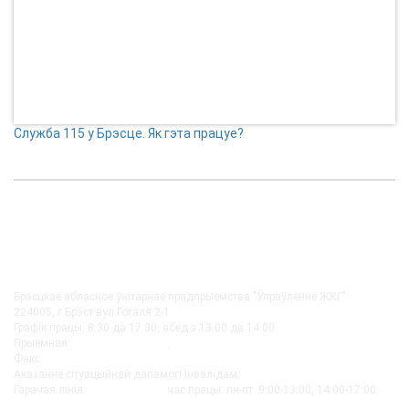
Служба 115 у Брэсце. Як гэта працуе?
КАНТАКТЫ
Брэсцкае абласное ўнітарнае прадпрыемства "Ўпраўленне ЖКГ"
224005, г.Брэст вул.Гогаля 2-1
Графік працы: 8.30 да 17.30, абед з 13.00 да 14.00
Прыёмная:
+375-162 27-92-51
,
+375-162 20-74-85
Факс:
+375-162 279230
Аказанне сітуацыйнай дапамогі інвалідам:
+375-162-279290
Гарачая лінія:
8-0162-279249
час працы: пн-пт 9:00-13:00, 14:00-17:00
post@bujkh.by