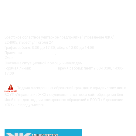
КОНТАКТЫ
Брестское областное унитарное предприятие "Управление ЖКХ"
224005, г.Брест ул.Гоголя 2-1
График работы: 8.30 до 17.30, обед с 13.00 до 14.00
Приемная:
+375-162 27-92-51
,
+375-162 20-74-85
Факс:
+375-162 279230
Оказание ситуационной помощи инвалидам:
+375-162-279290
Горячая линия:
8-0162-279249
время работы: пн-пт 9:00-13:00, 14:00-
17:00
post@bujkh.by
Подача электронных обращений граждан и юридических лиц в
БОУП «Управление ЖКХ» осуществляется через сайт обращения.бел.
Иной порядок подачи электронных обращений в БОУП «Управление
ЖКХ» не предусмотрен.
ВЫШЕСТОЯЩИЕ ОРГАНИЗАЦИИ