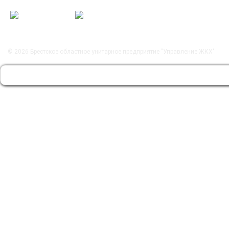
© 2026
Брестское областное унитарное предприятие "Управление ЖКХ"