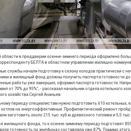
й области в преддверии осенне-зимнего периода оформлено боль
орреспонденту БЕЛТА в областном управлении жилищно-коммуна
ые службы начали подготовку к сезону холодов практически с на
ники и жилищный фонд должны получить паспорта готовности до 
енные работы уже завершил, оформил паспорта готовности. Напри
вил от 70% до 95%", - рассказал начальник отдела котельного х
ого хозяйства Сергей Ананьев.
ьному периоду специалистам нужно подготовить 610 котельных, к
 котлов на энергоэффективные. Профилактический ремонт пройд
ли заготовить около 215 тыс. куб.м древесного топлива и 5,5 тыс
ся жилищного фонда, то к осенне-зимнему периоду подготовят 855
деле готовность по жилфонду составляла уже 87%. Помимо этого