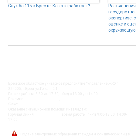
Служба 115 в Бресте. Как это работает?
Разъяснения 
государстве
экспертизе, 
оценке и оце
окружающую 
КОНТАКТЫ
Брестское областное унитарное предприятие "Управление ЖКХ"
224005, г.Брест ул.Гоголя 2-1
График работы: 8.30 до 17.30, обед с 13.00 до 14.00
Приемная:
+375-162 27-92-51
,
+375-162 20-74-85
Факс:
+375-162 279230
Оказание ситуационной помощи инвалидам:
+375-162-279290
Горячая линия:
8-0162-279249
время работы: пн-пт 9:00-13:00, 14:00-
17:00
post@bujkh.by
Подача электронных обращений граждан и юридических лиц в