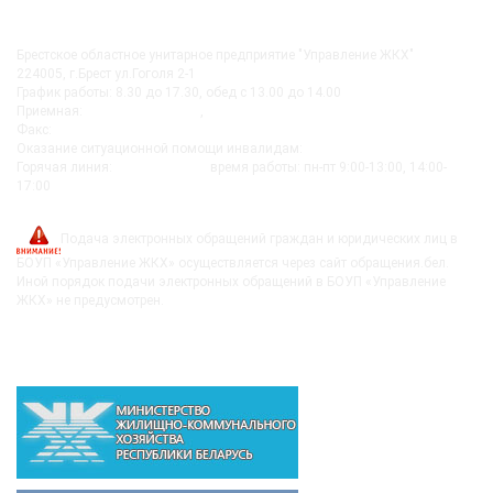
КОНТАКТЫ
Брестское областное унитарное предприятие "Управление ЖКХ"
224005, г.Брест ул.Гоголя 2-1
График работы: 8.30 до 17.30, обед с 13.00 до 14.00
Приемная:
+375-162 27-92-51
,
+375-162 20-74-85
Факс:
+375-162 279230
Оказание ситуационной помощи инвалидам:
+375-162-279290
Горячая линия:
8-0162-279249
время работы: пн-пт 9:00-13:00, 14:00-
17:00
post@bujkh.by
Подача электронных обращений граждан и юридических лиц в
БОУП «Управление ЖКХ» осуществляется через сайт обращения.бел.
Иной порядок подачи электронных обращений в БОУП «Управление
ЖКХ» не предусмотрен.
ВЫШЕСТОЯЩИЕ ОРГАНИЗАЦИИ