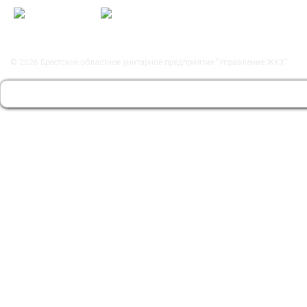
© 2026
Брестское областное унитарное предприятие "Управление ЖКХ"