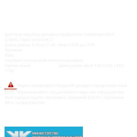
КОНТАКТЫ
Брестское областное унитарное предприятие "Управление ЖКХ"
224005, г.Брест ул.Гоголя 2-1
График работы: 8.30 до 17.30, обед с 13.00 до 14.00
Приемная:
+375-162 27-92-51
,
+375-162 20-74-85
Факс:
+375-162 279230
Оказание ситуационной помощи инвалидам:
+375-162-279290
Горячая линия:
8-0162-279249
время работы: пн-пт 9:00-13:00, 14:00-
17:00
post@bujkh.by
Подача электронных обращений граждан и юридических лиц в
БОУП «Управление ЖКХ» осуществляется через сайт обращения.бел.
Иной порядок подачи электронных обращений в БОУП «Управление
ЖКХ» не предусмотрен.
ВЫШЕСТОЯЩИЕ ОРГАНИЗАЦИИ