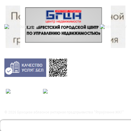
© 2026
Брэсцкае абласное унітарнае прадпрыемства "Ўпраўленне ЖКГ"