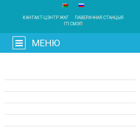
КАНТАКТ-ЦЭНТР ЖКГ
ПАВЕРАЧНАЯ СТАНЦЫЯ
ГП СМЭП
МЕНЮ
Заканадаўчыя акты
Прадпрыемствы ЖКГ
Адміністрацыйныя працэдуры
Апытанні
Карысная інфармацыя
Выступы ў СМІ