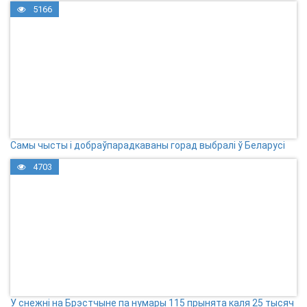
5166
Самы чысты і добраўпарадкаваны горад выбралі ў Беларусі
4703
У снежні на Брэстчыне па нумары 115 прынята каля 25 тысяч