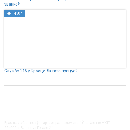
званкоў
4507
Служба 115 у Брэсце. Як гэта працуе?
КАНТАКТЫ
Брэсцкае абласное ўнітарнае прадпрыемства "Ўпраўленне ЖКГ"
224005, г.Брэст вул.Гогаля 2-1