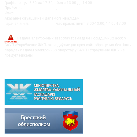
Графік працы: 8.30 да 17.30, абед з 13.00 да 14.00
Прыёмная:
+375-162 27-92-51
,
+375-162 20-74-85
Факс:
+375-162 279230
Аказанне сітуацыйнай дапамогі інвалідам:
+375-162-279290
Гарачая лінія:
8-0162-279249
час працы: пн-пт 9:00-13:00, 14:00-17:00
post@bujkh.by
Падача электронных зваротаў грамадзян і юрыдычных асоб у
БАУП «Ўпраўленне ЖКГ» ажыццяўляецца праз сайт обращения.бел. Іншы
парадак падачы электронных зваротаў у БАУП «Ўпраўленне ЖКГ» не
прадугледжаны.
ВЫШЭЙСТАЯЧЫЯ АРГАНІЗАЦЫІ