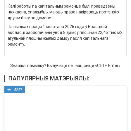
Калі работы па капітальным рамонце былі праведзены
няякасна, спажыўцы маюць права накіраваць прэтэнзію
другім баку па дамове.
Па выніках працы 1 квартала 2026 года ў Брэсцкай
вобласці забяспечаны ўвод 8 дамоў плошчай 22,46 тыс.м2
агульнай плошчы жылых дамоў пасля капітальнага
рамонту.
Знайшлі памылку? Вылучыце яе і націсніце «Ctrl + Enter».
ПАПУЛЯРНЫЯ МАТЭРЫЯЛЫ:
5257