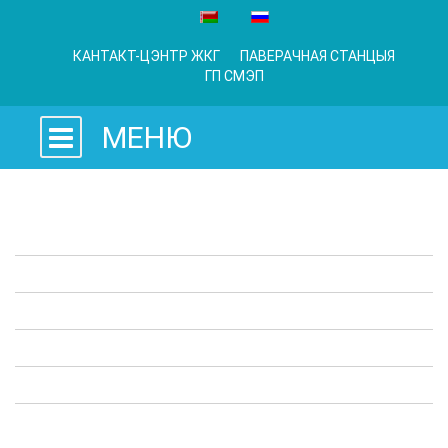
КАНТАКТ-ЦЭНТР ЖКГ
ПАВЕРАЧНАЯ СТАНЦЫЯ
ГП СМЭП
МЕНЮ
Заканадаўчыя акты
Прадпрыемствы ЖКГ
Адміністрацыйныя працэдуры
Апытанні
Карысная інфармацыя
Выступы ў СМІ