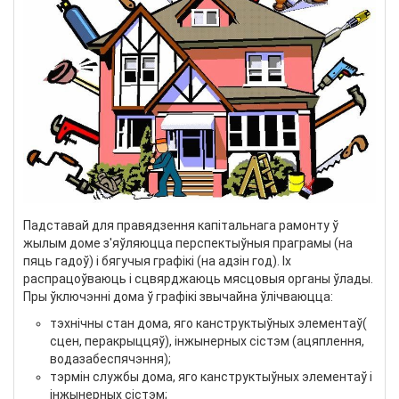
Падставай для правядзення капітальнага рамонту ў
жылым доме з'яўляюцца перспектыўныя праграмы (на
пяць гадоў) і бягучыя графікі (на адзін год). Іх
распрацоўваюць і сцвярджаюць мясцовыя органы ўлады.
Пры ўключэнні дома ў графікі звычайна ўлічваюцца:
тэхнічны стан дома, яго канструктыўных элементаў(
сцен, перакрыццяў), інжынерных сістэм (ацяплення,
водазабеспячэння);
тэрмін службы дома, яго канструктыўных элементаў і
інжынерных сістэм;