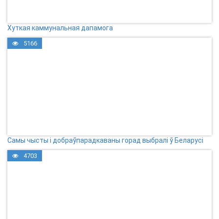
Хуткая каммунальная дапамога
5166
Самы чысты і добраўпарадкаваны горад выбралі ў Беларусі
4703