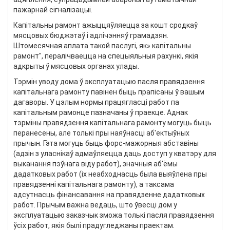
пажарнай сігналізацыі.
Капітальны рамонт ажыццяўляецца за кошт сродкаў
мясцовых бюджэтаў і адлічэнняў грамадзян.
Штомесячная аплата такой паслугі, як» капітальны
рамонт", пералічваецца на спецыяльныя рахункі, якія
адкрыты ў мясцовых органах улады.
Тэрмін уводу дома ў эксплуатацыю пасля правядзення
капітальнага рамонту павінен быць прапісаны ў вашым
дагаворы. У цэлым нормы працягласці работ па
капітальным рамонце пазначаны ў праекце. Аднак
тэрміны правядзення капітальнага рамонту могуць быць
перанесены, але толькі пры наяўнасці аб'ектыўных
прычын. Гэта могуць быць форс-мажорныя абставіны
(адзін з уласнікаў адмаўляецца даць доступ у кватэру для
выканання пэўнага віду работ), значныя аб'ёмы
дадатковых работ (іх неабходнасць была выяўлена пры
правядзенні капітальнага рамонту), а таксама
адсутнасць фінансавання на правядзенне дадатковых
работ. Прычым важна ведаць, што ўвесці дом у
эксплуатацыю заказчык зможа толькі пасля правядзення
ўсіх работ, якія былі прадугледжаны праектам.