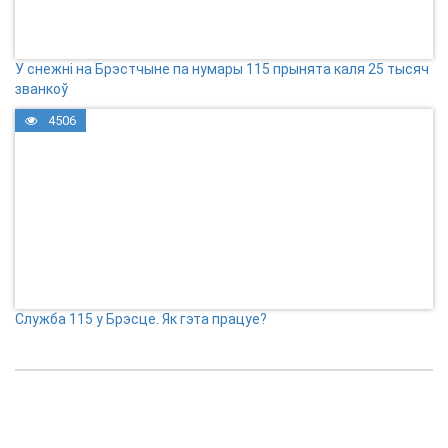
У снежні на Брэстчыне па нумары 115 прынята каля 25 тысяч
званкоў
4506
Служба 115 у Брэсце. Як гэта працуе?