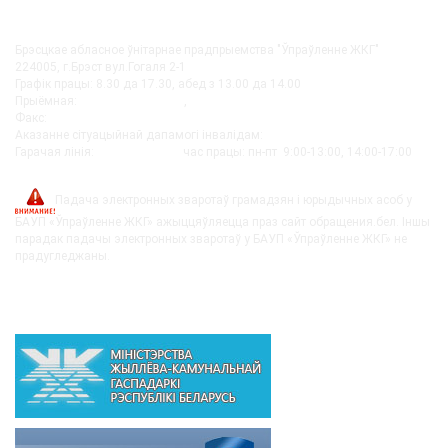
КАНТАКТЫ
Брэсцкае абласное ўнітарнае прадпрыемства "Ўпраўленне ЖКГ"
224005, г.Брэст вул.Гогаля 2-1
Графік працы: 8.30 да 17.30, абед з 13.00 да 14.00
Прыёмная:
+375-162 27-92-51
,
+375-162 20-74-85
Факс:
+375-162 279230
Аказанне сітуацыйнай дапамогі інвалідам:
+375-162-279290
Гарачая лінія:
8-0162-279249
час працы: пн-пт 9:00-13:00, 14:00-17:00
post@bujkh.by
Падача электронных зваротаў грамадзян і юрыдычных асоб у
БАУП «Ўпраўленне ЖКГ» ажыццяўляецца праз сайт обращения.бел. Іншы
парадак падачы электронных зваротаў у БАУП «Ўпраўленне ЖКГ» не
прадугледжаны.
ВЫШЭЙСТАЯЧЫЯ АРГАНІЗАЦЫІ