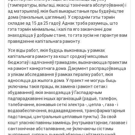
(тэмпературы, вільгаці, якасці тэхнічнага абслугоўвання) і
ад матэрыялаў, якія былі выкарыстаныя пры будаўніцтве
дома (панэльныя, цагляныя). У сярэднім гэты тэрмін
складае ад 15 да 25 гадоў. Аднак трэба разумець, што
гэта тэрмін мінімальны, і калі па яго заканчэнні дом
знаходзіцца ў добрым стане, то гэта зусім не гарантуе вам
правядзенне капітальнага рамонту.
Усе віды работ, якія будуць выконваць у рамках
капітальнага рамонту за кошт сродкаў мясцовых
бюджэтаў і адлічэнняў грамадзян, вызначаюцца праектам
на рамонт канкрэтнага дома. Дакумент распрацоўваецца
з улікам абследавання ў рамках пераліку работ, якія
адносяцца да жылога дома. У праект не могуць быць
уключаны такія працы, як замена і рамонт сетак і
збудаванняў, якія знаходзяцца ў Гаспадарчым
падпарадкаванні іншых арганізацый (радыё, тэлефон,
тэлебачанне, вонкавыя сеткі электра -, цепла -, газа - і
водазабеспячэння, водаадвядзення, трансфарматарныя
падстанцыі, цэнтральныя цеплавыя пункты). За свой
кошт уласнікі павінны замяніць ўнутрыкватэрнае, газавае і
сантэхнічнае абсталяванне, не ўключаючы сістэмы
ацяплення, супрацьдымнай абароны і аўтаматычнай