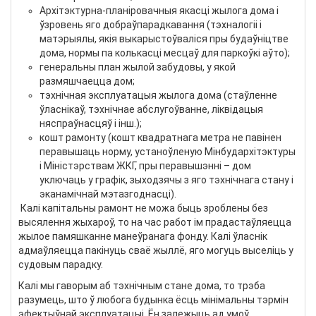
Архітэктурна-планіровачныя якасці жылога дома і
ўзровень яго добраўпарадкавання (тэхналогіі і
матэрыялы, якія выкарыстоўваліся пры будаўніцтве
дома, нормы па колькасці месцаў для паркоўкі аўто);
генеральны план жылой забудовы, у якой
размяшчаецца дом;
тэхнічная эксплуатацыя жылога дома (стаўленне
ўласнікаў, тэхнічнае абслугоўванне, ліквідацыя
няспраўнасцяў і інш.);
кошт рамонту (кошт квадратнага метра не павінен
перавышаць норму, устаноўленую Мінбудархітэктуры
і Міністэрствам ЖКГ, пры перавышэнні – дом
уключаць у графік, зыходзячы з яго тэхнічнага стану і
эканамічнай мэтазгоднасці).
Калі капітальны рамонт не можа быць зроблены без
высялення жыхароў, то на час работ ім прадастаўляецца
жылое памяшканне манеўранага фонду. Калі ўласнік
адмаўляецца пакінуць сваё жыллё, яго могуць выселіць у
судовым парадку.
Калі мы гаворым аб тэхнічным стане дома, то трэба
разумець, што ў любога будынка ёсць мінімальны тэрмін
эфектыўнай эксплуатацыі. Ён залежыць ад умоў