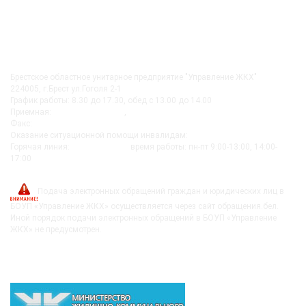
КОНТАКТЫ
Брестское областное унитарное предприятие "Управление ЖКХ"
224005, г.Брест ул.Гоголя 2-1
График работы: 8.30 до 17.30, обед с 13.00 до 14.00
Приемная:
+375-162 27-92-51
,
+375-162 20-74-85
Факс:
+375-162 279230
Оказание ситуационной помощи инвалидам:
+375-162-279290
Горячая линия:
8-0162-279249
время работы: пн-пт 9:00-13:00, 14:00-
17:00
post@bujkh.by
Подача электронных обращений граждан и юридических лиц в
БОУП «Управление ЖКХ» осуществляется через сайт обращения.бел.
Иной порядок подачи электронных обращений в БОУП «Управление
ЖКХ» не предусмотрен.
ВЫШЕСТОЯЩИЕ ОРГАНИЗАЦИИ