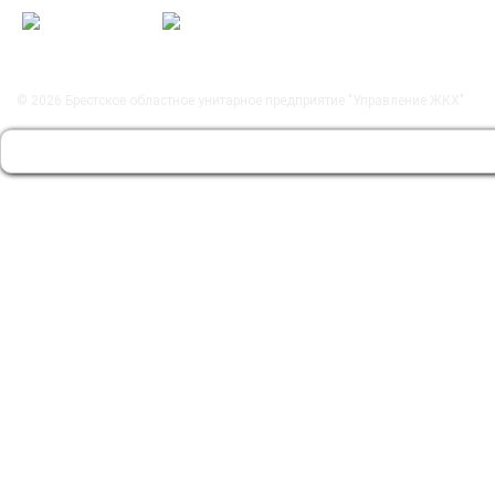
© 2026
Брестское областное унитарное предприятие "Управление ЖКХ"