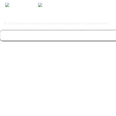
© 2026
Брестское областное унитарное предприятие "Управление ЖКХ"