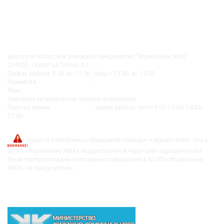
КОНТАКТЫ
Брестское областное унитарное предприятие "Управление ЖКХ"
224005, г.Брест ул.Гоголя 2-1
График работы: 8.30 до 17.30, обед с 13.00 до 14.00
Приемная:
+375-162 27-92-51
,
+375-162 20-74-85
Факс:
+375-162 279230
Оказание ситуационной помощи инвалидам:
+375-162-279290
Горячая линия:
8-0162-279249
время работы: пн-пт 9:00-13:00, 14:00-
17:00
post@bujkh.by
Подача электронных обращений граждан и юридических лиц в
БОУП «Управление ЖКХ» осуществляется через сайт обращения.бел.
Иной порядок подачи электронных обращений в БОУП «Управление
ЖКХ» не предусмотрен.
ВЫШЕСТОЯЩИЕ ОРГАНИЗАЦИИ