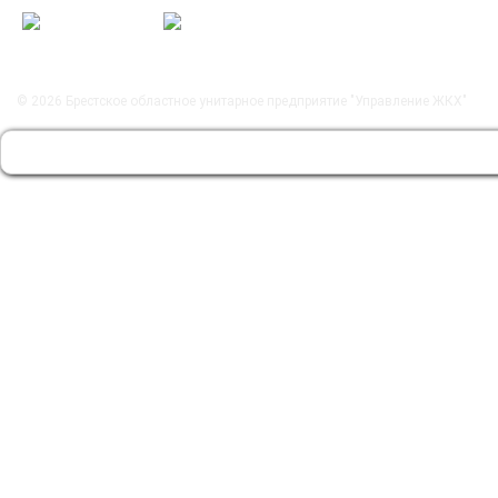
© 2026
Брестское областное унитарное предприятие "Управление ЖКХ"