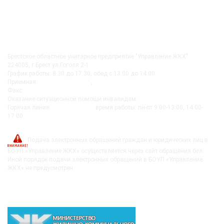
КОНТАКТЫ
Брестское областное унитарное предприятие "Управление ЖКХ"
224005, г.Брест ул.Гоголя 2-1
График работы: 8.30 до 17.30, обед с 13.00 до 14.00
Приемная:
+375-162 27-92-51
,
+375-162 20-74-85
Факс:
+375-162 279230
Оказание ситуационной помощи инвалидам:
+375-162-279290
Горячая линия:
8-0162-279249
время работы: пн-пт 9:00-13:00, 14:00-
17:00
post@bujkh.by
Подача электронных обращений граждан и юридических лиц в
БОУП «Управление ЖКХ» осуществляется через сайт обращения.бел.
Иной порядок подачи электронных обращений в БОУП «Управление
ЖКХ» не предусмотрен.
ВЫШЕСТОЯЩИЕ ОРГАНИЗАЦИИ