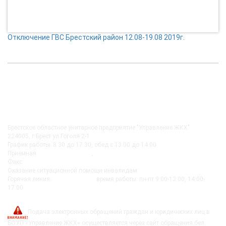
Отключение ГВС Брестский район 12.08-19.08 2019г.
КОНТАКТЫ
Брестское областное унитарное предприятие "Управление ЖКХ"
224005, г.Брест ул.Гоголя 2-1
График работы: 8.30 до 17.30, обед с 13.00 до 14.00
Приемная:
+375-162 27-92-51
,
+375-162 20-74-85
Факс:
+375-162 279230
Оказание ситуационной помощи инвалидам:
+375-162-279290
Горячая линия:
8-0162-279249
время работы: пн-пт 9:00-13:00, 14:00-
17:00
post@bujkh.by
Подача электронных обращений граждан и юридических лиц в
БОУП «Управление ЖКХ» осуществляется через сайт обращения.бел.