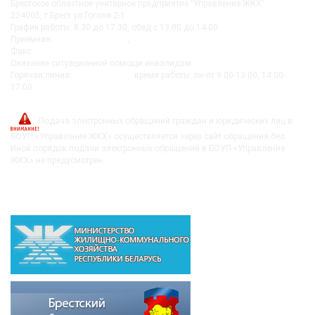
Брестское областное унитарное предприятие "Управление ЖКХ"
224005, г.Брест ул.Гоголя 2-1
График работы: 8.30 до 17.30, обед с 13.00 до 14.00
Приемная:
+375-162 27-92-51
,
+375-162 20-74-85
Факс:
+375-162 279230
Оказание ситуационной помощи инвалидам:
+375-162-279290
Горячая линия:
8-0162-279249
время работы: пн-пт 9:00-13:00, 14:00-
17:00
post@bujkh.by
Подача электронных обращений граждан и юридических лиц в
БОУП «Управление ЖКХ» осуществляется через сайт обращения.бел.
Иной порядок подачи электронных обращений в БОУП «Управление
ЖКХ» не предусмотрен.
ВЫШЕСТОЯЩИЕ ОРГАНИЗАЦИИ