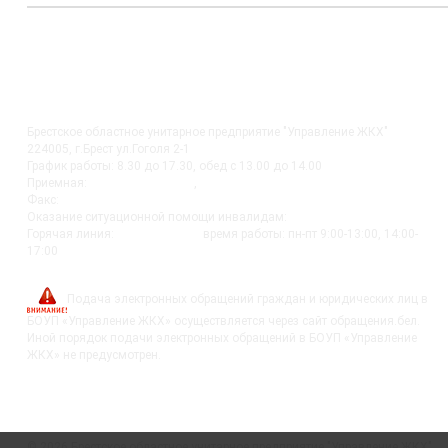
КОНТАКТЫ
Брестское областное унитарное предприятие "Управление ЖКХ"
224005, г.Брест ул.Гоголя 2-1
График работы: 8.30 до 17.30, обед с 13.00 до 14.00
Приемная:
+375-162 27-92-51
,
+375-162 20-74-85
Факс:
+375-162 279230
Оказание ситуационной помощи инвалидам:
+375-162-279290
Горячая линия:
8-0162-279249
время работы: пн-пт 9:00-13:00, 14:00-
17:00
post@bujkh.by
Подача электронных обращений граждан и юридических лиц в
БОУП «Управление ЖКХ» осуществляется через сайт обращения.бел.
Иной порядок подачи электронных обращений в БОУП «Управление
ЖКХ» не предусмотрен.
© 2026
Брестское областное унитарное предприятие "Управление ЖКХ"