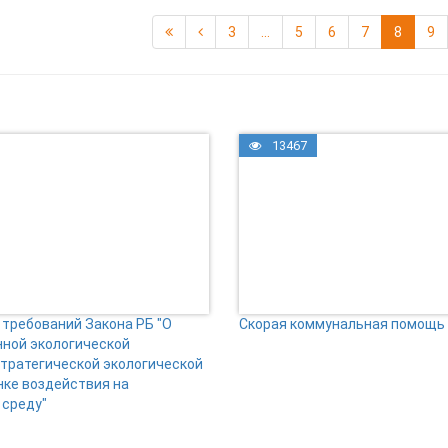
3
...
5
6
7
8
9
13467
требований Закона РБ "О
Скорая коммунальная помощь
нной экологической
стратегической экологической
нке воздействия на
среду"