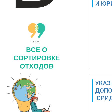
И ЮР
Также дос
УКАЗ
ДОПО
ЮРИД
Также дос