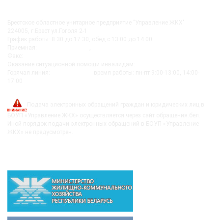
КОНТАКТЫ
Брестское областное унитарное предприятие "Управление ЖКХ"
224005, г.Брест ул.Гоголя 2-1
График работы: 8.30 до 17.30, обед с 13.00 до 14.00
Приемная:
+375-162 27-92-51
,
+375-162 20-74-85
Факс:
+375-162 279230
Оказание ситуационной помощи инвалидам:
+375-162-279290
Горячая линия:
8-0162-279249
время работы: пн-пт 9:00-13:00, 14:00-
17:00
post@bujkh.by
Подача электронных обращений граждан и юридических лиц в
БОУП «Управление ЖКХ» осуществляется через сайт обращения.бел.
Иной порядок подачи электронных обращений в БОУП «Управление
ЖКХ» не предусмотрен.
ВЫШЕСТОЯЩИЕ ОРГАНИЗАЦИИ