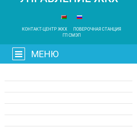
КОНТАКТ-ЦЕНТР ЖКХ
ПОВЕРОЧНАЯ СТАНЦИЯ
ГП СМЭП
МЕНЮ
Законодательные акты
Предприятия ЖКХ
Административные процедуры
Опросы
Полезная информация
Выступления в СМИ